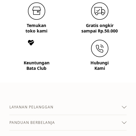
Temukan
Gratis ongkir
toko kami
sampai Rp.50.000
Keuntungan
Hubungi
Bata Club
Kami
LAYANAN PELANGGAN
PANDUAN BERBELANJA