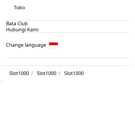
Toko
Bata Club
Hubungi Kami
Change language
Slot1000
Slot1000
Slot1000