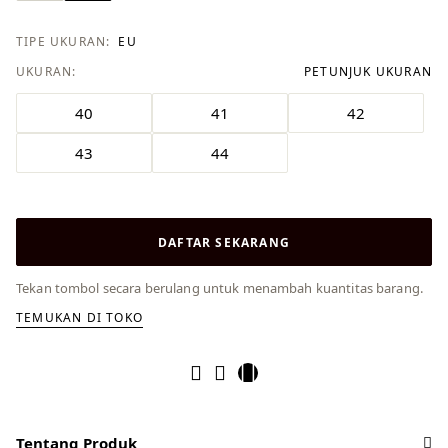
TIPE UKURAN:
EU
UKURAN:
PETUNJUK UKURAN
40
41
42
43
44
DAFTAR SEKARANG
Tekan tombol secara berulang untuk menambah kuantitas barang.
TEMUKAN DI TOKO
Tentang Produk