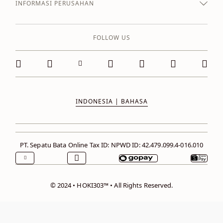
INFORMASI PERUSAHAN
FOLLOW US
INDONESIA | BAHASA
PT. Sepatu Bata Online
Tax ID: NPWD ID: 42.479.099.4-016.010
© 2024 • HOKI303™ • All Rights Reserved.