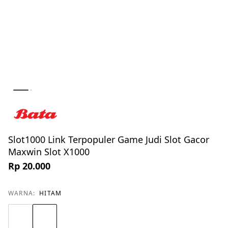
Slot1000 Link Terpopuler Game Judi Slot Gacor
Maxwin Slot X1000
Rp 20.000
WARNA:
HITAM