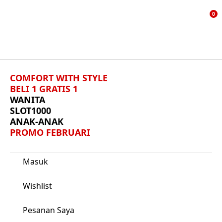
TAMB
0
KE D
KEIN
COMFORT WITH STYLE
BELI 1 GRATIS 1
WANITA
SLOT1000
ANAK-ANAK
PROMO FEBRUARI
Masuk
Wishlist
Pesanan Saya